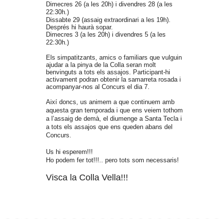
Dimecres 26 (a les 20h) i divendres 28 (a les
22:30
h.
)
Dissabte 29 (assaig extraordinari a les 19h).
Després hi haurà sopar.
Dimecres 3 (a les 20h) i divendres 5 (a les
22:30
h.
)
Els simpatitzants, amics o familiars que vulguin
ajudar a la pinya de la Colla seran molt
benvinguts a tots els assajos. Participant-hi
activament podran obtenir la samarreta rosada i
acompanyar-nos al Concurs el dia 7.
Així doncs, us animem a que continuem amb
aquesta gran temporada i que ens veiem tothom
a l’assaig de demà, el diumenge a Santa Tecla i
a tots els assajos que ens queden abans del
Concurs.
Us hi esperem!!!
Ho podem fer tot!!!.. pero tots som necessaris!
Visca la Colla Vella!!!