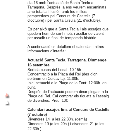
dia 16 amb l’actuació de Santa Tecla a
Tarragona. Després ja ens veurem encaminats
amb tota la il·lusió i amb les millors
perspectives pel Concurs de Castells (7
d’octubre) i pel Santa Úrsula (21 d’octubre).
És per això que a Santa Tecla i als assajos que
quedem hem de ser-hi tots i acollar de valent
per assolir un final de temporada històric.
A continuació us detallem el calendari i altres
informacions d’interès:
Actuació Santa Tecla. Tarragona. Diumenge
16 setembre.
Sortida busos del Local: 10:15h.
Concentració a la Plaça del Rei (des d’on
sortirem en Cercavila): 11:00h.
Inici actuació a la Plaça de la Font: 12:00h. en
punt.
Després de l’actuació podrem dinar plegats a la
Plaça del Rei. Cal comprar els tiquets a l’assaig
de divendres. Preu: 10€
Calendari assajos fins al Concurs de Castells
(7 octubre)
Divendres 14 a les 22.30h. (demà)
Dimecres 19 (a les 20
h.
) i divendres 21 (a les
22:30
h.
)