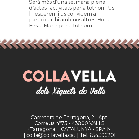
Serà més d’una setmana plena
d’actes i activitats per a tothom. Us
hi esperem i us convidem a
participar-hi amb nosaltres. Bona
Festa Major per a tothom.
Carretera de Tarragona, 2 | Apt.
Correus nº73 - 43800 VALLS
(Tarragona) | CATALUNYA - SPAIN
| colla@collavella.cat | Tel. 654396201