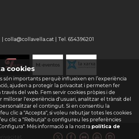
 colla@collavella.cat | Tel. 654396201
a cookies
s són importants perquè influeixen en l’experiència
ió, ajuden a protegir la privacitat i permeten fer
a través del web. Fem servir cookies pròpies i de
 millorar l'experiència d'usuari, analitzar el trànsit del
 personalitzar el contingut. Si en consentiu la
ó feu clic a "Accepta", si voleu rebutjar totes les cookies
feu clic a "Rebutja" o configureu les preferències
"Configura". Més informació a la nostra
política de
privacitat