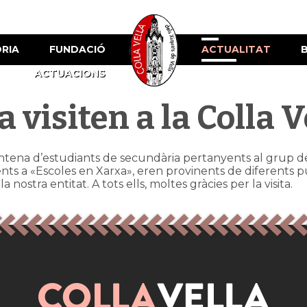
ÒRIA
FUNDACIÓ
ACTUALITAT
ACTUACIONS
 visiten a la Colla V
intena d’estudiants de secundària pertanyents al grup de 1
ts a «Escoles en Xarxa», eren provinents de diferents pu
a nostra entitat. A tots ells, moltes gràcies per la visita.