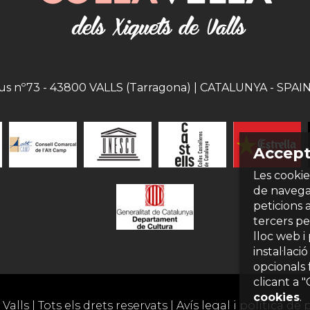
eus nº73 - 43800 VALLS (Tarragona) | CATALUNYA - SPAIN |
Accept
Les cookie
de navegac
peticions 
tercers per
lloc web i
instal·laci
opcionals 
clicant a 
cookies
.
Valls | Tots els drets reservats |
Avís legal i política de 