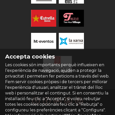
Accepta cookies
Les cookies són importants perquè influeixen en
l’experiència de navegació, ajuden a protegir la
privacitat i permeten fer peticions a través del web.
Fem servir cookies pròpies i de tercers per millorar
l'experiència d'usuari, analitzar el trànsit del lloc
web i personalitzar el contingut. Si en consentiu la
instal·lació feu clic a "Accepta", si voleu rebutjar
totes les cookies opcionals feu clic a "Rebutja" o
configureu les preferències clicant a "Configura".
© Copyright
2026
- Colla Vella dels