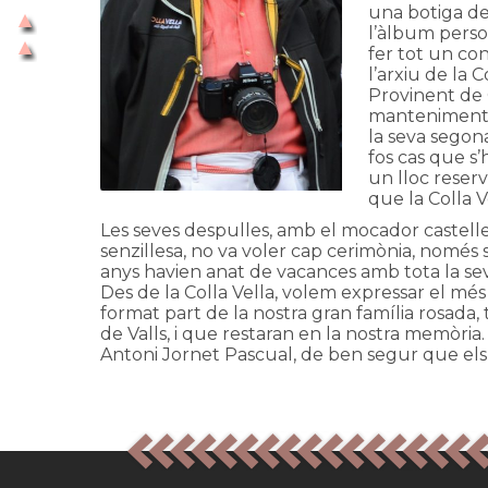
una botiga del
l’àlbum person
fer tot un con
l’arxiu de la 
Provinent de C
manteniment a 
la seva segona
fos cas que s
un lloc reserv
que la Colla 
Les seves despulles, amb el mocador casteller
senzillesa, no va voler cap cerimònia, només se
anys havien anat de vacances amb tota la sev
Des de la Colla Vella, volem expressar el més s
format part de la nostra gran família rosada, 
de Valls, i que restaran en la nostra memòria.
Antoni Jornet Pascual, de ben segur que els p