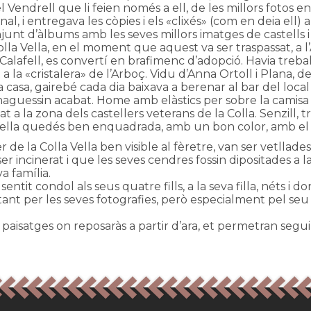
 Vendrell que li feien només a ell, de les millors fotos 
al, i entregava les còpies i els «clixés» (com en deia ell) 
junt d’àlbums amb les seves millors imatges de castells i 
Colla Vella, en el moment que aquest va ser traspassat, a 
alafell, es convertí en brafimenc d’adopció. Havia trebal
la «cristalera» de l’Arboç. Vidu d’Anna Ortoll i Plana, des 
 casa, gairebé cada dia baixava a berenar al bar del local
’haguessin acabat. Home amb elàstics per sobre la camisa 
at a la zona dels castellers veterans de la Colla. Senzill
Vella quedés ben enquadrada, amb un bon color, amb el co
 de la Colla Vella ben visible al fèretre, van ser vetllad
r incinerat i que les seves cendres fossin dipositades a la 
a família.
entit condol als seus quatre fills, a la seva filla, néts i d
tant per les seves fotografies, però especialment pel seu c
aisatges on reposaràs a partir d’ara, et permetran seguir