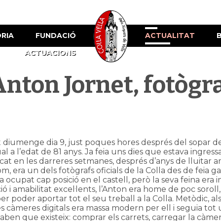
ÒRIA
FUNDACIÓ
ACTUALITAT
ACTUACIONS
Anton Jornet, fotògra
 diumenge dia 9, just poques hores després del sopar de
al a l’edat de 81 anys. Ja feia uns dies que estava ingressa
icat en les darreres setmanes, després d’anys de lluitar 
m, era un dels fotògrafs oficials de la Colla des de feia g
a ocupat cap posició en el castell, però la seva feina era in
 i amabilitat excel·lents, l’Anton era home de poc soroll
 poder aportar tot el seu treball a la Colla. Metòdic, als
es càmeres digitals era massa modern per ell i seguia tot
saben que existeix: comprar els carrets, carregar la càmera,