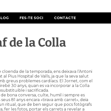
BLOG
FES-TE SOCI
CONTACTE
f de la Colla
 cloenda de la temporada, ens deixava l’Antoni
t al Pius Hospital de Valls, ja que la seva salut
amb greus problemes cardíacs. El Jornet, com el
airebé 30 anys, quan es va incorporar a la Colla
substituïble i sacrificada.
, de bona conversa, culte, humil i sempre es
 seus 81 anys encara «tirava amb carret», deia
 un ritual, que de ben segur que pocs fotògrafs
 fer les fotos, portar els carrets a revelar a