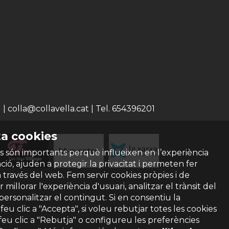
 colla@collavella.cat | Tel. 654396201
a cookies
s són importants perquè influeixen en l’experiència
ió, ajuden a protegir la privacitat i permeten fer
a través del web. Fem servir cookies pròpies i de
 millorar l'experiència d'usuari, analitzar el trànsit del
 personalitzar el contingut. Si en consentiu la
ó feu clic a "Accepta", si voleu rebutjar totes les cookies
feu clic a "Rebutja" o configureu les preferències