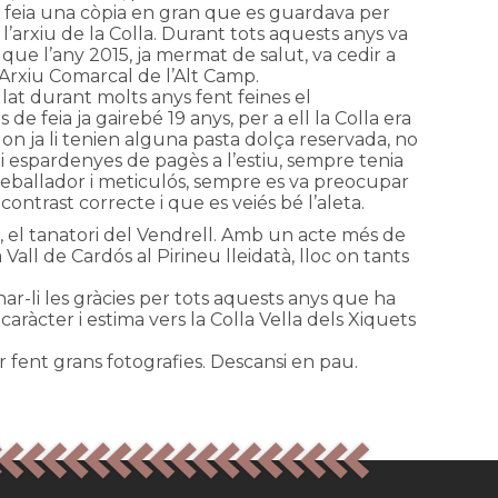
en feia una còpia en gran que es guardava per
a l’arxiu de la Colla. Durant tots aquests anys va
que l’any 2015, ja mermat de salut, va cedir a
l’Arxiu Comarcal de l’Alt Camp.
lat durant molts anys fent feines el
de feia ja gairebé 19 anys, per a ell la Colla era
 on ja li tenien alguna pasta dolça reservada, no
i espardenyes de pagès a l’estiu, sempre tenia
, treballador i meticulós, sempre es va preocupar
ntrast correcte i que es veiés bé l’aleta.
es, el tanatori del Vendrell. Amb un acte més de
Vall de Cardós al Pirineu lleidatà, lloc on tants
onar-li les gràcies per tots aquests anys que ha
aràcter i estima vers la Colla Vella dels Xiquets
 fent grans fotografies. Descansi en pau.