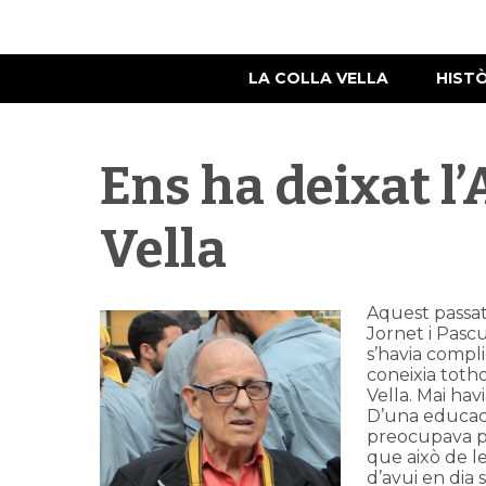
LA COLLA VELLA
HIST
Ens ha deixat l’
Vella
Aquest passat
Jornet i Pascu
s’havia compl
coneixia totho
Vella. Mai havi
D’una educació
preocupava per
que això de l
d’avui en dia 