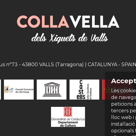
eus nº73 - 43800 VALLS (Tarragona) | CATALUNYA - SPAIN |
Accept
Les cookie
de navegac
peticions 
tercers per
lloc web i
instal·laci
opcionals 