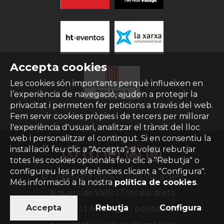
Accepta cookies
Les cookies són importants perquè influeixen en
l’experiència de navegació, ajuden a protegir la
privacitat i permeten fer peticions a través del web.
Fem servir cookies pròpies i de tercers per millorar
l'experiència d'usuari, analitzar el trànsit del lloc
web i personalitzar el contingut. Si en consentiu la
instal·lació feu clic a "Accepta", si voleu rebutjar
totes les cookies opcionals feu clic a "Rebutja" o
configureu les preferències clicant a "Configura".
© Copyright
2026
- Colla Vella dels
Més informació a la nostra
política de cookies
.
Xiquets de Valls | Tots els drets
Accepta
Rebutja
Configura
reservats |
Avís legal i política de