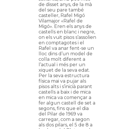
de disset anys, de la mà
del seu pare també
casteller, Rafel Migó
Vilamajor «Rafel de
Migó». Eren els anys de
castells en blanc i negre,
on els vuit pisos s’assolien
en comptagotes i el
Rafel va anar fent-se un
lloc dins d’un model de
colla molt diferent a
l’actual i més per un
xiquet de la seva edat.
Per la seva estructura
física mai va pujar als
pisos alts i s’inicià parant
castells a baix i de mica
en mica va començar a
fer algun castell de set a
segons, fins que el dia
del Pilar de 1969 va
carregar, com a segon
als dos pilars, el 5 de 8 a