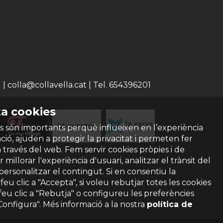
 colla@collavella.cat | Tel. 654396201
a cookies
s són importants perquè influeixen en l’experiència
ió, ajuden a protegir la privacitat i permeten fer
a través del web. Fem servir cookies pròpies i de
 millorar l'experiència d'usuari, analitzar el trànsit del
 personalitzar el contingut. Si en consentiu la
ó feu clic a "Accepta", si voleu rebutjar totes les cookies
feu clic a "Rebutja" o configureu les preferències
"Configura". Més informació a la nostra
política de