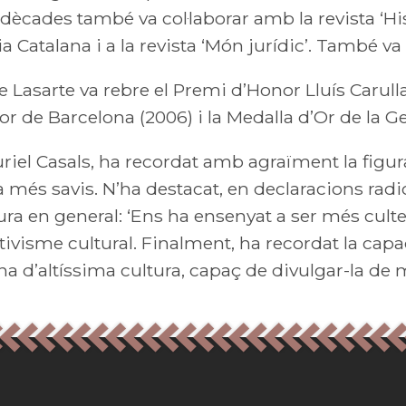
ècades també va col·laborar amb la revista ‘Històr
a Catalana i a la revista ‘Món jurídic’. També va 
asarte va rebre el Premi d’Honor Lluís Carulla
or de Barcelona (2006) i la Medalla d’Or de la Gen
uriel Casals, ha recordat amb agraïment la figu
ia més savis. N’ha destacat, en declaracions ra
ltura en general: ‘Ens ha ensenyat a ser més cul
 activisme cultural. Finalment, ha recordat la cap
na d’altíssima cultura, capaç de divulgar-la d