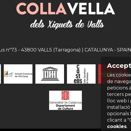
eus nº73 - 43800 VALLS (Tarragona) | CATALUNYA - SPAIN |
Accept
Les cookie
de navegac
peticions 
tercers per
lloc web i
instal·laci
opcionals 
clicant a 
cookies
.