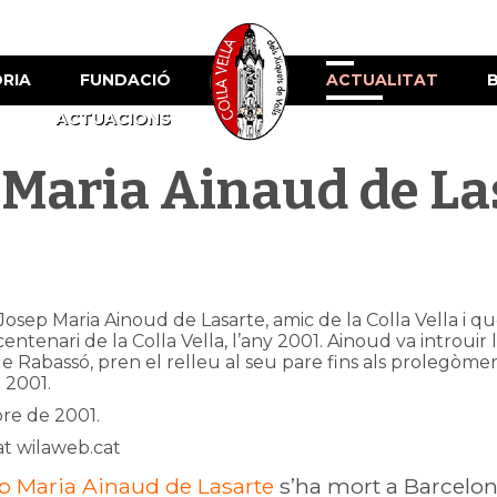
ÒRIA
FUNDACIÓ
ACTUALITAT
ACTUACIONS
 Maria Ainaud de La
l, Josep Maria Ainoud de Lasarte, amic de la Colla Vella i 
entenari de la Colla Vella, l’any 2001. Ainoud va introuir 
abassó, pren el relleu al seu pare fins als prolegòmens
 2001.
bre de 2001.
at wilaweb.cat
p Maria Ainaud de Lasarte
s’ha mort a Barcelon