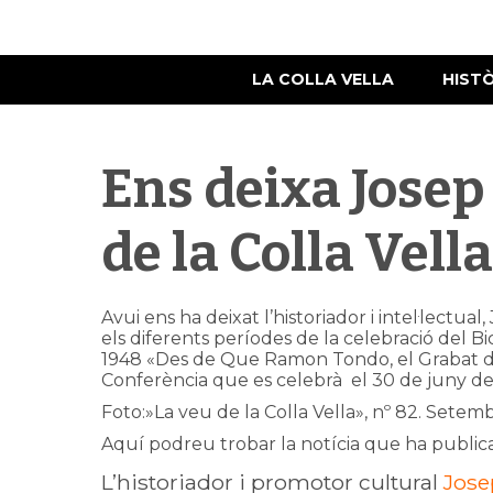
LA COLLA VELLA
HIST
Ens deixa Josep
de la Colla Vella
Avui ens ha deixat l’historiador i intel·lectua
els diferents períodes de la celebració del Bic
1948 «Des de Que Ramon Tondo, el Grabat de R
Conferència que es celebrà el 30 de juny de
Foto:»La veu de la Colla Vella», nº 82. Setem
Aquí podreu trobar la notícia que ha public
L’historiador i promotor cultural
Jose