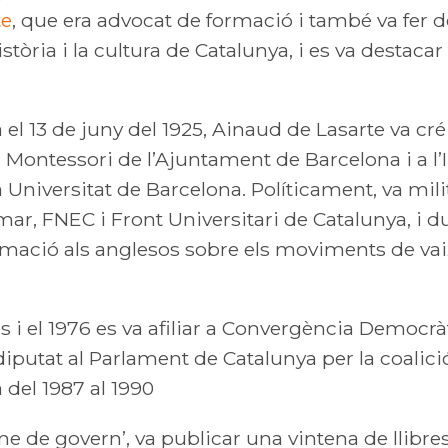
te
, que era advocat de formació i també va fer de 
història i la cultura de Catalunya, i es va destaca
el 13 de juny del 1925, Ainaud de Lasarte va créix
a Montessori de l’Ajuntament de Barcelona i a l’I
la Universitat de Barcelona. Políticament, va mil
mar, FNEC i Front Universitari de Catalunya, i 
rmació als anglesos sobre els moviments de vaixe
 el 1976 es va afiliar a Convergència Democràti
iputat al Parlament de Catalunya per la coalició
 del 1987 al 1990
e de govern’, va publicar una vintena de llibres