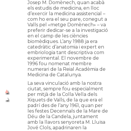
Josep M. Domènech, quan acabà
els estudis de medicina, en lloc
d’exercir la medicina assistencial –
com ho era el seu pare, conegut a
Valls pel «metge Domènech» – va
preferir dedicar-se a la investigació
en el camp de les ciències
biomèdiques. L’any 1988 ja era
catedràtic d’anatomia i expert en
embriologia tant descriptiva com
experimental. El novembre de
1996 fou nomenat membre
numerari de la Reial Acadèmia de
Medicina de Catalunya.
La seva vinculació amb la nostra
ciutat, sempre fou especialment
per mitjà de la Colla Vella dels
Xiquets de Valls, de la que era el
padrí des de l’any 1961, quan per
les festes Decennals de la Mare de
Déu de la Candela, juntament
amb la llavors senyoreta M. Lluïsa
Jové Clols, apadrinaren la