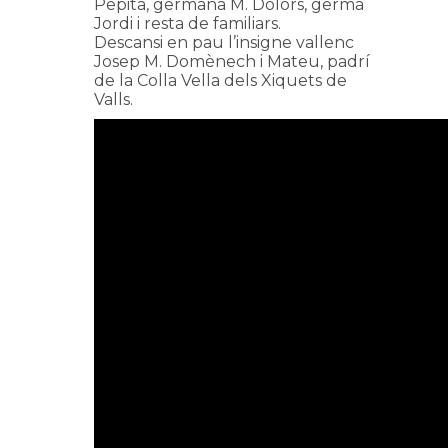
Pepita, germana M. Dolors, germà
Jordi i resta de familiars.
Descansi en pau l’insigne vallenc
Josep M. Domènech i Mateu, padrí
de la Colla Vella dels Xiquets de
Valls.