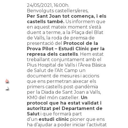
24/05/2021, 16:00h.
Benvolguts castellers/eres,
Per Sant Joan tot comença, i els
castells també.
Us informem que
en aquest mateix moment s’està
duent a terme, a la Plaça del Blat
de Valls, la roda de premsa de
presentació del
Protocol de la
Prova Pilot – Estudi Clínic per la
represa dels castells
. Hem estat
treballant conjuntament amb el
Pius Hospital de Valls i l’Àrea Bàsica
de Salut de l’Alt Camp un
document de mesures i accions
que ens permetran aixecar els
primers castells post-pandèmia
per la Diada de Sant Joan a Valls,
KM0 del món casteller.
Un
protocol que ha estat validat i
autoritzat pel Departament de
Salut
i que formarà part
d’un
estudi clínic
pioner que ens
ha d’ajudar a poder iniciar l’activitat