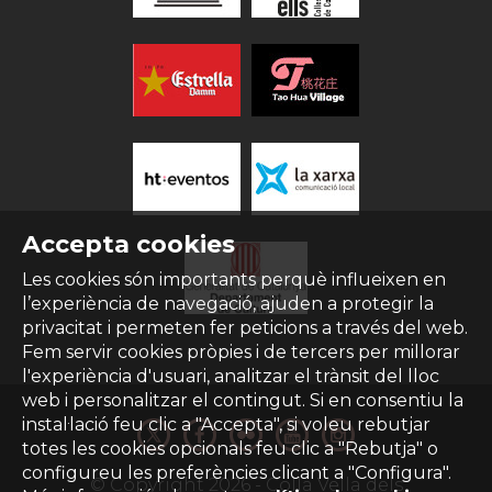
Accepta cookies
Les cookies són importants perquè influeixen en
l’experiència de navegació, ajuden a protegir la
privacitat i permeten fer peticions a través del web.
Fem servir cookies pròpies i de tercers per millorar
l'experiència d'usuari, analitzar el trànsit del lloc
web i personalitzar el contingut. Si en consentiu la
instal·lació feu clic a "Accepta", si voleu rebutjar
totes les cookies opcionals feu clic a "Rebutja" o
configureu les preferències clicant a "Configura".
© Copyright
2026
- Colla Vella dels