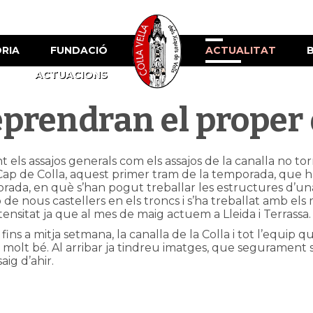
ÒRIA
FUNDACIÓ
ACTUALITAT
ACTUACIONS
eprendran el proper d
els assajos generals com els assajos de la canalla no torn
Cap de Colla, aquest primer tram de la temporada, que ha 
rada, en què s’han pogut treballar les estructures d’u
de nous castellers en els troncs i s’ha treballat amb els
tensitat ja que al mes de maig actuem a Lleida i Terrassa.
fins a mitja setmana, la canalla de la Colla i tot l’equip 
olt bé. Al arribar ja tindreu imatges, que segurament 
aig d’ahir.