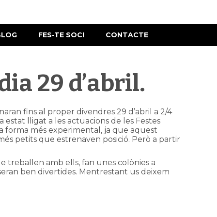
BLOG
FES-TE SOCI
CONTACTE
ia 29 d’abril.
aran fins al proper divendres 29 d’abril a 2/4
estat lligat a les actuacions de les Festes
na forma més experimental, ja que aquest
 més petits que estrenaven posició. Però a partir
que treballen amb ells, fan unes colònies a
seran ben divertides. Mentrestant us deixem