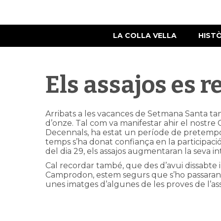
LA COLLA VELLA
HIST
Els assajos es r
Arribats a les vacances de Setmana Santa tant 
d’onze. Tal com va manifestar ahir el nostre 
Decennals, ha estat un període de pretempo
temps s’ha donat confiança en la participació 
del dia 29, els assajos augmentaran la seva in
Cal recordar també, que des d’avui dissabte i 
Camprodon, estem segurs que s’ho passaran m
unes imatges d’algunes de les proves de l’ass