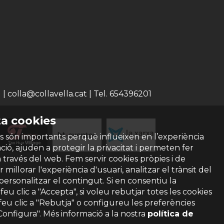
 colla@collavella.cat | Tel. 654396201
a cookies
s són importants perquè influeixen en l’experiència
ió, ajuden a protegir la privacitat i permeten fer
a través del web. Fem servir cookies pròpies i de
 millorar l'experiència d'usuari, analitzar el trànsit del
 personalitzar el contingut. Si en consentiu la
ó feu clic a "Accepta", si voleu rebutjar totes les cookies
feu clic a "Rebutja" o configureu les preferències
"Configura". Més informació a la nostra
política de