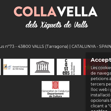
eus nº73 - 43800 VALLS (Tarragona) | CATALUNYA - SPAIN |
Accept
Les cookie
de navegac
peticions 
tercers per
lloc web i
instal·laci
opcionals 
clicant a 