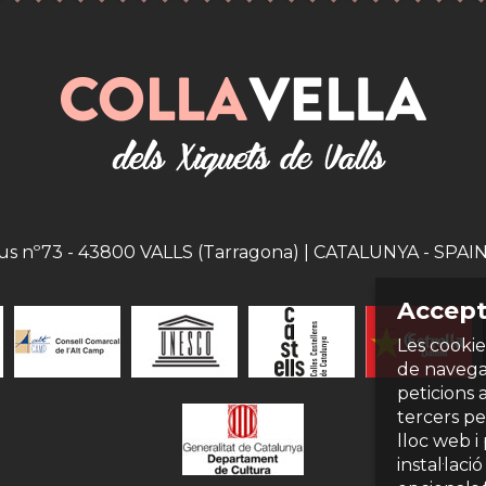
eus nº73 - 43800 VALLS (Tarragona) | CATALUNYA - SPAIN |
Accept
Les cookie
de navegac
peticions 
tercers per
lloc web i
instal·laci