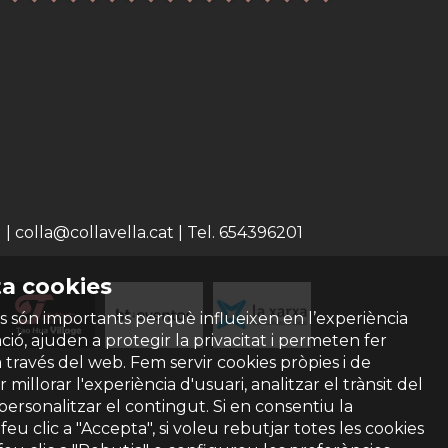
 colla@collavella.cat | Tel. 654396201
a cookies
s són importants perquè influeixen en l’experiència
ió, ajuden a protegir la privacitat i permeten fer
a través del web. Fem servir cookies pròpies i de
 millorar l'experiència d'usuari, analitzar el trànsit del
 personalitzar el contingut. Si en consentiu la
ó feu clic a "Accepta", si voleu rebutjar totes les cookies