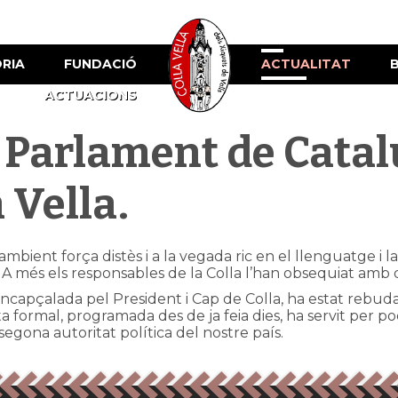
ÒRIA
FUNDACIÓ
ACTUALITAT
ACTUACIONS
l Parlament de Catal
 Vella.
ambient força distès i a la vegada ric en el llenguatge i 
 més els responsables de la Colla l’han obsequiat amb dife
 encapçalada pel President i Cap de Colla, ha estat rebu
ita formal, programada des de ja feia dies, ha servit per
 segona autoritat política del nostre país.