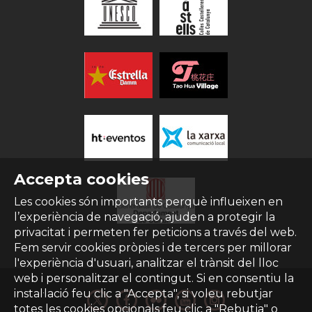
Accepta cookies
Les cookies són importants perquè influeixen en
l’experiència de navegació, ajuden a protegir la
privacitat i permeten fer peticions a través del web.
Fem servir cookies pròpies i de tercers per millorar
l'experiència d'usuari, analitzar el trànsit del lloc
web i personalitzar el contingut. Si en consentiu la
instal·lació feu clic a "Accepta", si voleu rebutjar
totes les cookies opcionals feu clic a "Rebutja" o