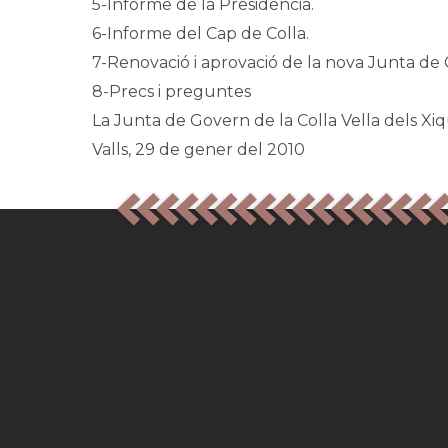
5-Informe de la Presidència.
6-Informe del Cap de Colla.
7-Renovació i aprovació de la nova Junta de
8-Precs i preguntes
La Junta de Govern de la Colla Vella dels Xiq
Valls, 29 de gener del 2010