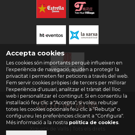
Accepta cookies
Les cookies són importants perquè influeixen en
l’experiència de navegació, ajuden a protegir la
privacitat i permeten fer peticions a través del web.
Fem servir cookies pròpies i de tercers per millorar
l'experiència d'usuari, analitzar el trànsit del lloc
web i personalitzar el contingut. Si en consentiu la
instal·lació feu clic a "Accepta", si voleu rebutjar
totes les cookies opcionals feu clic a "Rebutja" o
configureu les preferències clicant a "Configura".
© Copyright
2026
- Colla Vella dels
Més informació a la nostra
política de cookies
.
Xiquets de Valls | Tots els drets