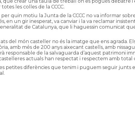
tra, que crear una taula de treball on es pogués debatre i
 totes les colles de la CCCC.
 per quin motiu la Junta de la CCCC no va informar sobre l
, en un gir inesperat, va canviar i la va reclamar insiste
neralitat de Catalunya, que li haguessin comunicat que d
 del món casteller no és la imatge que ens agrada. Els c
òria, amb més de 200 anys aixecant castells, amb nissag
rà responsable de la salvaguarda d’aquest patrimoni imma
i castelleres actuals han respectat i respectem amb total 
es petites diferències que tenim i puguem seguir junts en
al.