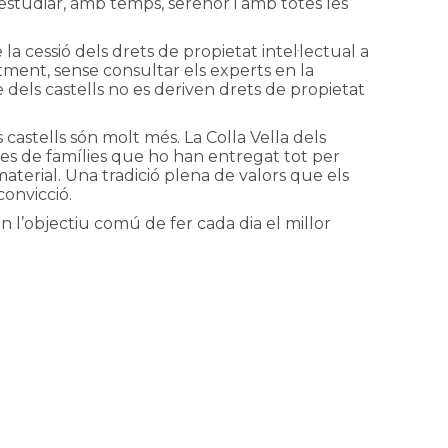
 estudiar, amb temps, serenor i amb totes les
a cessió dels drets de propietat intel·lectual a
ntment, sense consultar els experts en la
els castells no es deriven drets de propietat
astells són molt més. La Colla Vella dels
ues de famílies que ho han entregat tot per
terial. Una tradició plena de valors que els
convicció.
 l’objectiu comú de fer cada dia el millor