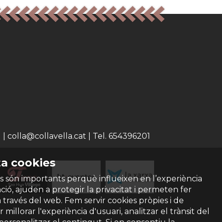
 colla@collavella.cat | Tel. 654396201
a cookies
s són importants perquè influeixen en l’experiència
ió, ajuden a protegir la privacitat i permeten fer
a través del web. Fem servir cookies pròpies i de
 millorar l'experiència d'usuari, analitzar el trànsit del