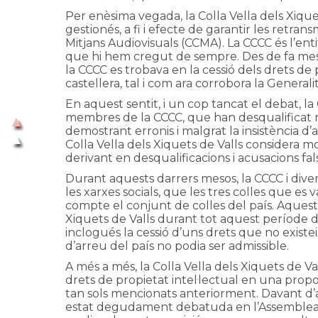
Per enèsima vegada, la Colla Vella dels Xique
gestionés, a fi i efecte de garantir les retra
Mitjans Audiovisuals (CCMA). La CCCC és l’ent
que hi hem cregut de sempre. Des de fa mesos
la CCCC es trobava en la cessió dels drets de p
castellera, tal i com ara corrobora la Generalit
En aquest sentit, i un cop tancat el debat, l
membres de la CCCC, que han desqualificat 
demostrant erronis i malgrat la insistència d’
Colla Vella dels Xiquets de Valls considera m
derivant en desqualificacions i acusacions fal
Durant aquests darrers mesos, la CCCC i diver
les xarxes socials, que les tres colles que 
compte el conjunt de colles del país. Aquest
Xiquets de Valls durant tot aquest període d
inclogués la cessió d’uns drets que no existei
d’arreu del país no podia ser admissible.
A més a més, la Colla Vella dels Xiquets de V
drets de propietat intel·lectual en una propo
tan sols mencionats anteriorment. Davant d’aq
estat degudament debatuda en l’Assemblea d