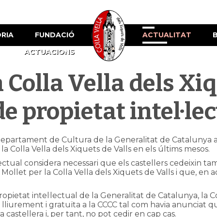
ÒRIA
FUNDACIÓ
ACTUALITAT
ACTUACIONS
 Colla Vella dels Xiq
de propietat intel·le
l Departament de Cultura de la Generalitat de Catalunya 
la Colla Vella dels Xiquets de Valls en els últims mesos.
·lectual considera necessari que els castellers cedeixin t
Mollet per la Colla Vella dels Xiquets de Valls i que, en
etat intel·lectual de la Generalitat de Catalunya, la Col
 lliurement i gratuïta a la CCCC tal com havia anunciat que
a castellera i, per tant, no pot cedir en cap cas.