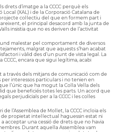
els drets d’imatge a la CCCC perquè els
ió Local (XAL) i de la Corporació Catalana de
projecte col·lectiu del que en formem part i
areixent, el principal desacord amb la junta de
lls insistia que no es deriven de l’activitat
 profund malestar pel comportament de diversos
ntejaments, malgrat que aquests s’han acabat
factori i vàlid des d’un punt de vista legal. La
a CCCC, encara que sigui legítima, acabi
ant a través dels mitjans de comunicació com de
per interessos particulars i no tenien en
que l’únic que ha mogut la Colla Vella dels
id que beneficiés totes les parts. Un acord que
ls perjudicials per a la CCCC i les colles
i de l’Assemblea de Mollet, la CCCC incloïa els
de propietat intel·lectual haguessin estat ni
r a acceptar una cessió de drets que no havia
es membres. Durant aquella Assemblea vam