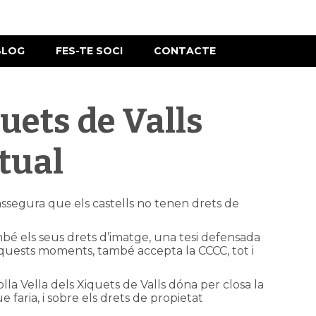
BLOG
FES-TE SOCI
CONTACTE
uets de Valls
ctual
assegura que els castells no tenen drets de
ambé els seus drets d’imatge, una tesi defensada
 aquests moments, també accepta la CCCC, tot i
la Vella dels Xiquets de Valls dóna per closa la
 faria, i sobre els drets de propietat