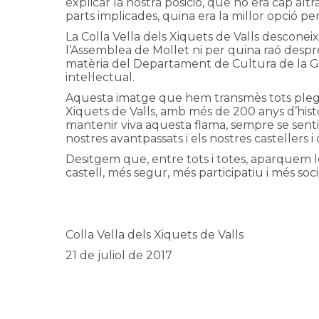
explicar la nostra posició, que no era cap al
parts implicades, quina era la millor opció per
La Colla Vella dels Xiquets de Valls desconeix
l’Assemblea de Mollet ni per quina raó després
matèria del Departament de Cultura de la Ge
intel·lectual.
Aquesta imatge que hem transmès tots plegats
Xiquets de Valls, amb més de 200 anys d’hist
mantenir viva aquesta flama, sempre se senti
nostres avantpassats i els nostres castellers 
Desitgem que, entre tots i totes, aparquem l
castell, més segur, més participatiu i més soci
Colla Vella dels Xiquets de Valls
21 de juliol de 2017