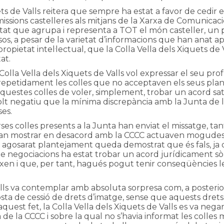
ts de Valls reitera que sempre ha estat a favor de cedir 
nsmissions castelleres als mitjans de la Xarxa de Comunicac
itat que agrupa i representa a TOT el món casteller, un 
, a pesar de la varietat d’informacions que han anat ap
ropietat intel·lectual, que la Colla Vella dels Xiquets de Va
at.
a Colla Vella dels Xiquets de Valls vol expressar el seu
repetidament les colles que no acceptaven els seus pla
aquestes colles de voler, simplement, trobar un acord satis
olt negatiu que la mínima discrepància amb la Junta de l
ses.
ses colles presents a la Junta han enviat el missatge, t
es van mostrar en desacord amb la CCCC actuaven mogudes 
 agosarat plantejament queda demostrat que és fals, ja 
e negociacions ha estat trobar un acord jurídicament sòl
xen i que, per tant, hagués pogut tenir conseqüències lega
alls va contemplar amb absoluta sorpresa com, a posterior
sta de cessió de drets d’imatge, sense que aquests drets 
uest fet, la Colla Vella dels Xiquets de Valls es va nega
e la CCCC i sobre la qual no s’havia informat les coll