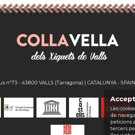
eus nº73 - 43800 VALLS (Tarragona) | CATALUNYA - SPAIN |
Accept
Les cookie
de navegac
peticions 
tercers per