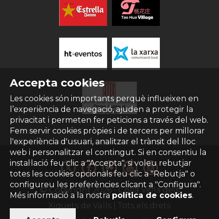
Accepta cookies
Les cookies són importants perquè influeixen en
l’experiència de navegació, ajuden a protegir la
privacitat i permeten fer peticions a través del web.
Fem servir cookies pròpies i de tercers per millorar
l'experiència d'usuari, analitzar el trànsit del lloc
web i personalitzar el contingut. Si en consentiu la
instal·lació feu clic a "Accepta", si voleu rebutjar
totes les cookies opcionals feu clic a "Rebutja" o
configureu les preferències clicant a "Configura".
© Copyright
2026
- Colla Vella dels
Més informació a la nostra
política de cookies
.
Xiquets de Valls | Tots els drets