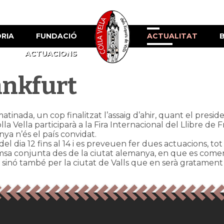
ÒRIA
FUNDACIÓ
ACTUALITAT
ACTUACIONS
ankfurt
inada, un cop finalitzat l’assaig d’ahir, quant el presid
lla Vella participarà a la Fira Internacional del Llibre de 
a n’és el país convidat.
del dia 12 fins al 14 i es preveuen fer dues actuacions, to
a conjunta des de la ciutat alemanya, en que es comenc
 sinó també per la ciutat de Valls que en serà gratamen