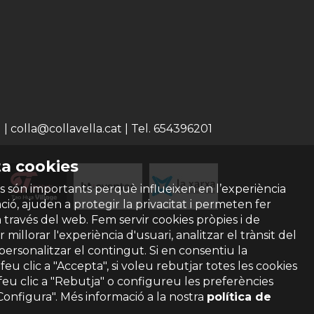
 colla@collavella.cat | Tel. 654396201
a cookies
s són importants perquè influeixen en l’experiència
ió, ajuden a protegir la privacitat i permeten fer
a través del web. Fem servir cookies pròpies i de
 millorar l'experiència d'usuari, analitzar el trànsit del
 personalitzar el contingut. Si en consentiu la
ó feu clic a "Accepta", si voleu rebutjar totes les cookies
feu clic a "Rebutja" o configureu les preferències
"Configura". Més informació a la nostra
política de