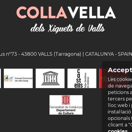
eus nº73 - 43800 VALLS (Tarragona) | CATALUNYA - SPAIN |
Accept
Les cookie
de navegac
peticions 
tercers per
lloc web i
instal·laci
opcionals 
clicant a 
cookies
.