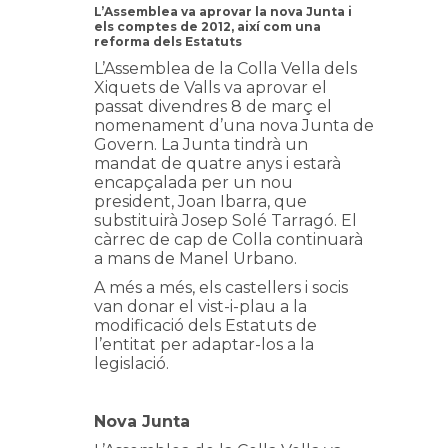
L’Assemblea va aprovar la nova Junta i
els comptes de 2012, així com una
reforma dels Estatuts
L’Assemblea de la Colla Vella dels
Xiquets de Valls va aprovar el
passat divendres 8 de març el
nomenament d’una nova Junta de
Govern. La Junta tindrà un
mandat de quatre anys i estarà
encapçalada per un nou
president, Joan Ibarra, que
substituirà Josep Solé Tarragó. El
càrrec de cap de Colla continuarà
a mans de Manel Urbano.
A més a més, els castellers i socis
van donar el vist-i-plau a la
modificació dels Estatuts de
l’entitat per adaptar-los a la
legislació.
Nova Junta