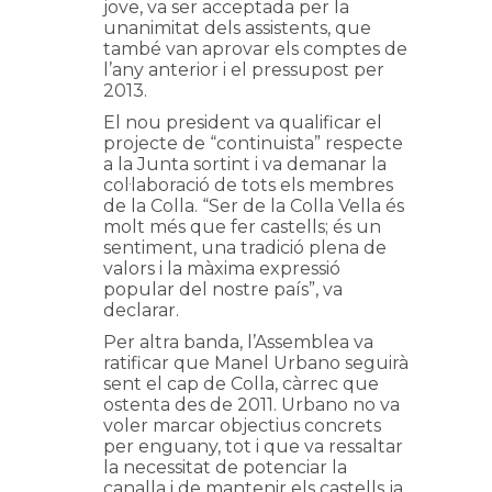
jove, va ser acceptada per la
unanimitat dels assistents, que
també van aprovar els comptes de
l’any anterior i el pressupost per
2013.
El nou president va qualificar el
projecte de “continuista” respecte
a la Junta sortint i va demanar la
col·laboració de tots els membres
de la Colla. “Ser de la Colla Vella és
molt més que fer castells; és un
sentiment, una tradició plena de
valors i la màxima expressió
popular del nostre país”, va
declarar.
Per altra banda, l’Assemblea va
ratificar que Manel Urbano seguirà
sent el cap de Colla, càrrec que
ostenta des de 2011. Urbano no va
voler marcar objectius concrets
per enguany, tot i que va ressaltar
la necessitat de potenciar la
canalla i de mantenir els castells ja