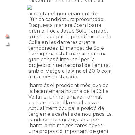
L’Asse
mblea de la Colla Vella va
acceptar el nomenament de
l’única candidatura presentada.
D’aquesta manera, Joan Ibarra
pren el lloc a Josep Solé Tarragó,
que ha ocupat la presidència de la
Colla en les darreres quatre
temporades. El mandat de Solé
Tarragó ha estat marcat per una
gran cohesió interna i per la
projecció internacional de l’entitat,
amb el viatge a la Xina el 2010 com
a fita més destacada.
Ibarra és el president més jove de
la bicentenària història de la Colla
Vella i el primer a haver format
part de la canalla en el passat.
Actualment ocupa la posició de
terç en els castells de nou pisos. La
candidatura encapçalada per
Ibarra, amb moltes cares noves i
una proporció important de gent