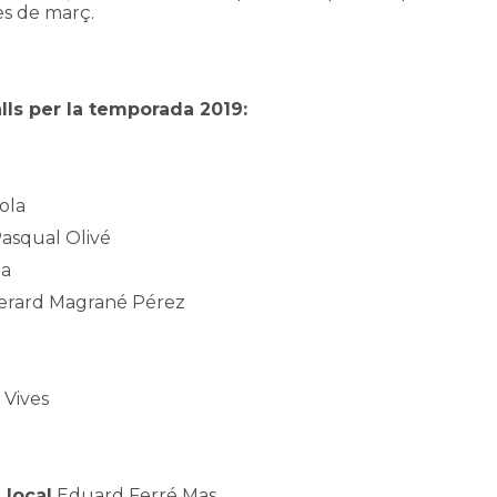
es de març.
alls per la temporada 2019:
ola
asqual Olivé
la
rard Magrané Pérez
 Vives
 local
Eduard Ferré Mas