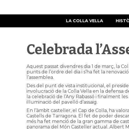
LA COLLA VELLA
HIST
Celebrada l’As
Aquest passat divendres dia 1 de març, la Col
punts de l’ordre del dia i s’ha fet la renovació
l’assemblea.
Des del punt de vista institucional, el presid
involucració de la Colla Vella en la defensa de
la celebració de l’Any Rabassó i finalment les 
il·luminació del pavelló d’assaig.
En l’àmbit casteller, el Cap de Colla, ha valo
Castells de Tarragona. El fet de poder descar
més ha fet menció de la gran gamma de castell
panorama del Món Casteller actual. Albert M