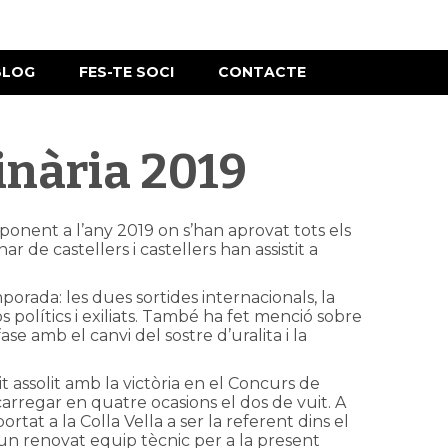
BLOG
FES-TE SOCI
CONTACTE
inària 2019
ponent a l’any 2019 on s’han aprovat tots els
ar de castellers i castellers han assistit a
mporada: les dues sortides internacionals, la
os polítics i exiliats. També ha fet menció sobre
ase amb el canvi del sostre d’uralita i la
t assolit amb la victòria en el Concurs de
arregar en quatre ocasions el dos de vuit. A
at a la Colla Vella a ser la referent dins el
un renovat equip tècnic per a la present