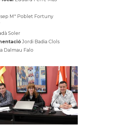
sep Mª Poblet Fortuny
í
adà Soler
mentació
Jordi Badia Clols
a Dalmau Falo