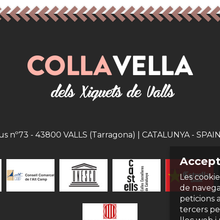
eus nº73 - 43800 VALLS (Tarragona) | CATALUNYA - SPAIN |
Accept
Les cookie
de navegac
peticions 
tercers per