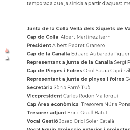
temporada que ja s’inicia a partir d’aquest m
Junta de la Colla Vella dels Xiquets de V
Cap de Colla
Albert Martínez Isern
President
Albert Pedret Granero
Cap de la Canalla
Eduard Aubareda Figuer
Representant a junta de la Canalla
Sergi P
Cap de Pinyes i Folres
Oriol Saura Capdevi
Representant a junta de pinyes i folres
Ge
Secretària
Sònia Farré Tuà
Vicepresident
Carles Rodon Mallorquí
Cap Àrea econòmica
Tresorera Núria Pons
Tresorer adjunt
Enric Güell Batet
Vocal Gestió
Josep Oriol Soler Català
Vocal Equip Projecció exterior i projectes