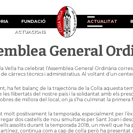
ÒRIA
FUNDACIÓ
ACTUALITAT
ACTUACIONS
semblea General Ord
la Vella ha celebrat l’Assemblea General Ordinària corres
 de càrrecs tècnics i administratius. Al voltant d’un centen
ent, ha fet balanç de la trajectòria de la Colla aquesta te
 les llibertats del nostre país i la solidaritat amb els pres
obres de millora del local, on ja s’ha culminat la primera f
rat molt positivament la temporada, especialment per l’èxi
regar dos castells de nou simultanis per Sant Joan i desc
s assolits durant la temporada 2018, un nivell que ha port
artínez, continua com a cap de colla però ha presentat 