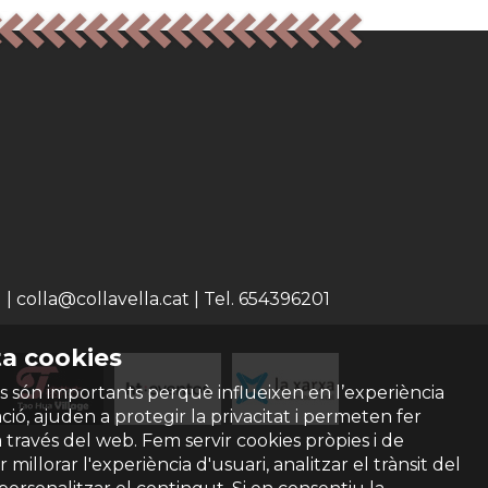
 colla@collavella.cat | Tel. 654396201
a cookies
s són importants perquè influeixen en l’experiència
ió, ajuden a protegir la privacitat i permeten fer
a través del web. Fem servir cookies pròpies i de
 millorar l'experiència d'usuari, analitzar el trànsit del