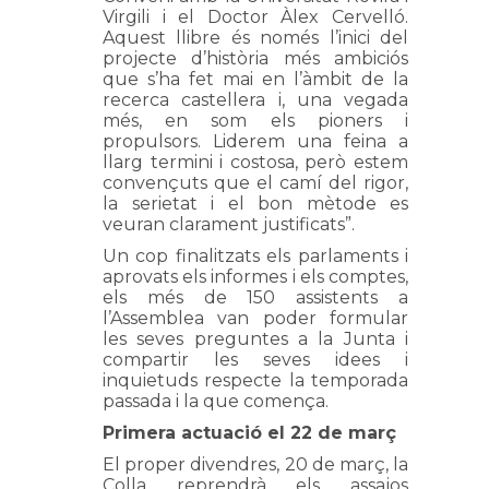
Virgili i el Doctor Àlex Cervelló.
Aquest llibre és només l’inici del
projecte d’història més ambiciós
que s’ha fet mai en l’àmbit de la
recerca castellera i, una vegada
més, en som els pioners i
propulsors. Liderem una feina a
llarg termini i costosa, però estem
convençuts que el camí del rigor,
la serietat i el bon mètode es
veuran clarament justificats”.
Un cop finalitzats els parlaments i
aprovats els informes i els comptes,
els més de 150 assistents a
l’Assemblea van poder formular
les seves preguntes a la Junta i
compartir les seves idees i
inquietuds respecte la temporada
passada i la que comença.
Primera actuació el 22 de març
El proper divendres, 20 de març, la
Colla reprendrà els assajos