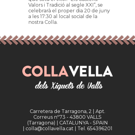
Valors i Tradició al segle XXI”, se
celebrarà el proper dia 20 de juny
a les 17:30 al local social de la
nostra Colla.
Carretera de Tarragona, 2 | Apt.
Correus nº73 - 43800 VALLS
(Tarragona) | CATALUNYA - SPAIN
| colla@collavella.cat | Tel. 654396201