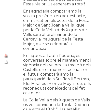
Festa Major. Us esperem a tots !!
Ens agradaria comptar amb la
vostra presència en aquest acte,
emmarcat en els actes de la Festa
Major de Sant Joan a Valls i que
per la Colla Vella dels Xiquets de
Valls serà el preliminar de la
Cercavila inaugural de la Festa
Major, que se celebrarà a
continuació
En aquesta Taula Rodona, es
conversarà sobre el manteniment i
vigència dels valors i la tradició dels
Castells en el moment actual i en
el futur, comptarà amb la
participació dels Srs. Jordi Bertran,
Eloi Miralles i Bienve Moya, tots ells
reconeguts coneixedors del fet
casteller
La Colla Vella dels Xiquets de Valls
us vol convidar a la Taula Rodona
que sota el títol: “Els Castells: