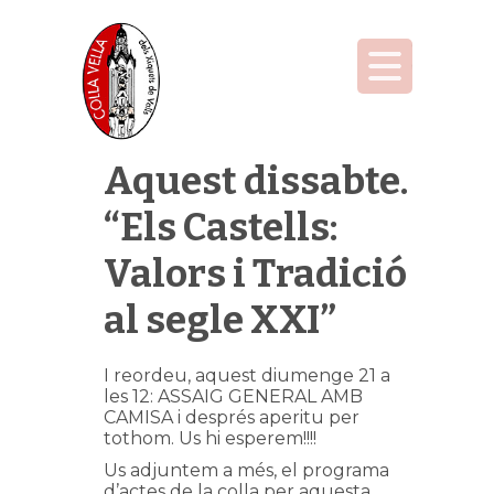
Aquest dissabte.
“Els Castells:
Valors i Tradició
al segle XXI”
I reordeu, aquest diumenge 21 a
les 12: ASSAIG GENERAL AMB
CAMISA i després aperitu per
tothom. Us hi esperem!!!!
Us adjuntem a més, el programa
d’actes de la colla per aquesta