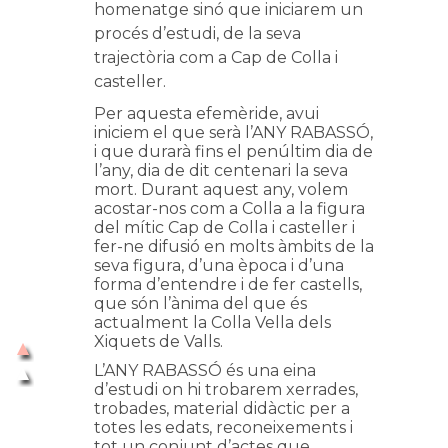
homenatge sinó que iniciarem un
procés d’estudi, de la seva
trajectòria co
m a Cap de Colla i
casteller.
Per aquesta efemèride, avui
iniciem el que serà l’ANY RABASSÓ,
i que durarà fins el penúltim dia de
l’any, dia de dit centenari la seva
mort. Durant aquest any, volem
acostar-nos com a Colla a la figura
del mític Cap de Colla i casteller i
fer-ne difusió en molts àmbits de la
seva figura, d’una època i d’una
forma d’entendre i de fer castells,
que són l’ànima del que és
actualment la Colla Vella dels
Xiquets de Valls.
L’ANY RABASSÓ és una eina
d’estudi on hi trobarem xerrades,
trobades, material didàctic per a
totes les edats, reconeixements i
tot un conjunt d’actes que