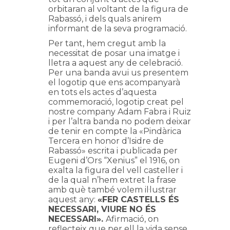
orbitaran al voltant de la figura de
Rabassó, i dels quals anirem
informant de la seva programació.
Per tant, hem cregut amb la
necessitat de posar una imatge i
lletra a aquest any de celebració.
Per una banda avui us presentem
el logotip que ens acompanyarà
en tots els actes d’aquesta
commemoració, logotip creat pel
nostre company Adam Fabra i Ruiz
i per l’altra banda no podem deixar
de tenir en compte la «Pindàrica
Tercera en honor d’Isidre de
Rabassó» escrita i publicada per
Eugeni d’Ors “Xenius” el 1916, on
exalta la figura del vell casteller i
de la qual n’hem extret la frase
amb què també volem il·lustrar
aquest any:
«FER CASTELLS ÉS
NECESSARI, VIURE NO ÉS
NECESSARI»
.
Afirmació, on
reflecteix que per ell la vida sense