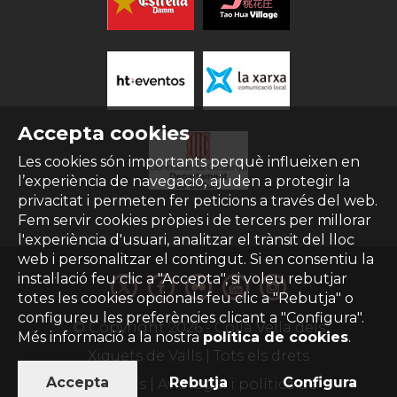
Accepta cookies
Les cookies són importants perquè influeixen en
l’experiència de navegació, ajuden a protegir la
privacitat i permeten fer peticions a través del web.
Fem servir cookies pròpies i de tercers per millorar
l'experiència d'usuari, analitzar el trànsit del lloc
web i personalitzar el contingut. Si en consentiu la
instal·lació feu clic a "Accepta", si voleu rebutjar
totes les cookies opcionals feu clic a "Rebutja" o
configureu les preferències clicant a "Configura".
© Copyright
2026
- Colla Vella dels
Més informació a la nostra
política de cookies
.
Xiquets de Valls | Tots els drets
Accepta
Rebutja
Configura
reservats |
Avís legal i política de