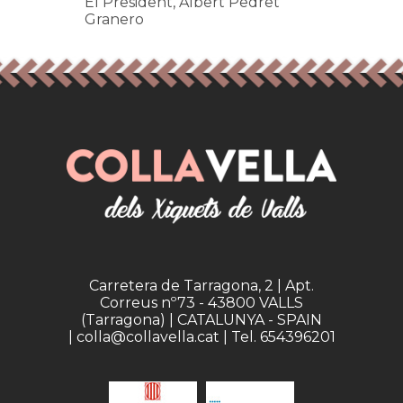
El President, Albert Pedret
Granero
Carretera de Tarragona, 2 | Apt.
Correus nº73 - 43800 VALLS
(Tarragona) | CATALUNYA - SPAIN
| colla@collavella.cat | Tel. 654396201