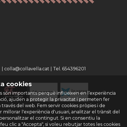
 colla@collavella.cat | Tel. 654396201
a cookies
s són importants perquè influeixen en l’experiència
ió, ajuden a protegir la privacitat i permeten fer
a través del web. Fem servir cookies pròpies i de
 millorar l'experiència d'usuari, analitzar el trànsit del
 personalitzar el contingut. Si en consentiu la
ó feu clic a "Accepta", si voleu rebutjar totes les cookies