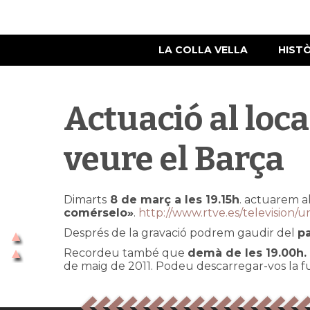
LA COLLA VELLA
HIST
Actuació al loc
veure el Barça
Dimarts
8 de març a les 19.15h
. actuarem a
comérselo»
.
http://www.rtve.es/television/
Després de la gravació podrem gaudir del
pa
Recordeu també que
demà de les 19.00h. 
de maig de 2011. Podeu descarregar-vos la ful