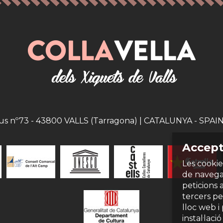
eus nº73 - 43800 VALLS (Tarragona) | CATALUNYA - SPAIN |
Accept
Les cookie
de navegac
peticions 
tercers per
lloc web i
instal·laci