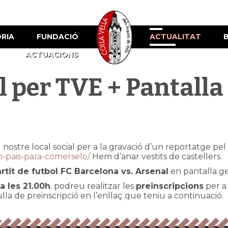
ÒRIA
FUNDACIÓ
ACTUALITAT
ACTUACIONS
al per TVE + Pantalla
l nostre local social per a la gravació d’un reportatge 
un-pais-para-comerselo/
Hem d’anar vestits de castellers.
rtit de futbol FC Barcelona vs. Arsenal
en pantalla ge
a les 21.00h
. podreu realitzar les
preinscripcions
per a 
la de preinscripció en l’enllaç que teniu a continuació.