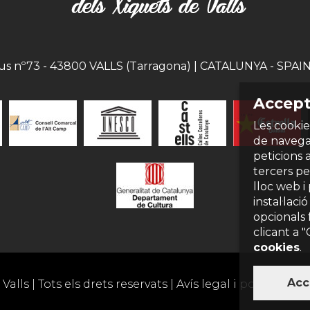
eus nº73 - 43800 VALLS (Tarragona) | CATALUNYA - SPAIN |
Accept
Les cookie
de navegac
peticions 
tercers per
lloc web i
instal·laci
opcionals 
clicant a 
cookies
.
Acc
Valls | Tots els drets reservats |
Avís legal i política de 