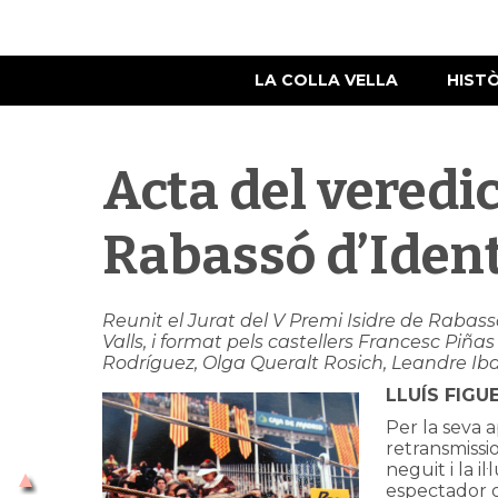
LA COLLA VELLA
HIST
Acta del veredic
Rabassó d’Ident
Reunit el Jurat del V Premi Isidre de Rabassó
Valls, i format pels castellers Francesc Piñ
Rodríguez, Olga Queralt Rosich, Leandre Iba
LLUÍS FIGU
Per la seva a
retransmissio
neguit i la i
espectador o