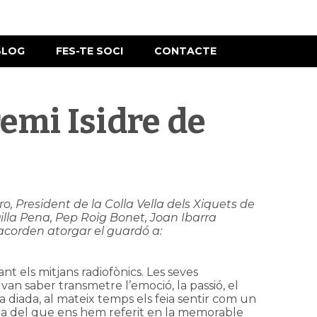
BLOG
FES-TE SOCI
CONTACTE
remi Isidre de
ro, President de la Colla Vella dels Xiquets de
Dilla Pena, Pep Roig Bonet, Joan Ibarra
acorden atorgar el guardó a:
çant els mitjans radiofònics. Les seves
 van saber transmetre l’emoció, la passió, el
 la diada, al mateix temps els feia sentir com un
ncia del que ens hem referit en la memorable