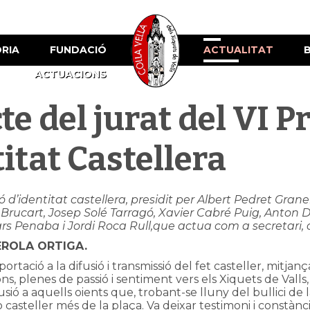
ÒRIA
FUNDACIÓ
ACTUALITAT
ACTUACIONS
te del jurat del VI P
itat Castellera
 d’identitat castellera, presidit per Albert Pedret Grane
as Brucart, Josep Solé Tarragó, Xavier Cabré Puig, Anton 
rs Penaba i Jordi Roca Rull,que actua com a secretari, 
EROLA ORTIGA.
portació a la difusió i transmissió del fet casteller, mitjan
ns, plenes de passió i sentiment vers els Xiquets de Valls,
l·lusió a aquells oients que, trobant-se lluny del bullici de
 casteller més de la plaça. Va deixar testimoni i constà