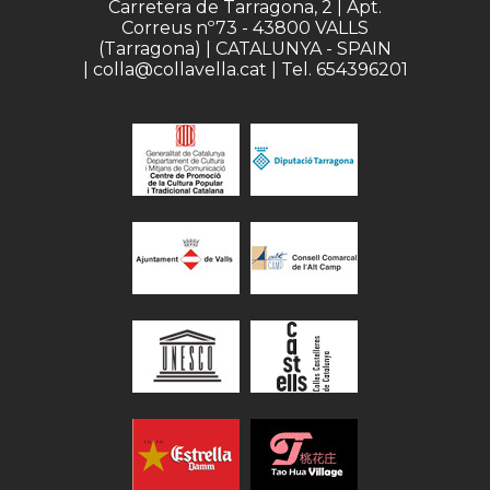
Carretera de Tarragona, 2 | Apt.
Correus nº73 - 43800 VALLS
(Tarragona) | CATALUNYA - SPAIN
| colla@collavella.cat | Tel. 654396201