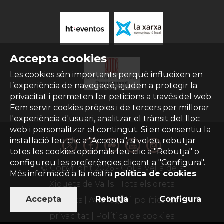
Accepta cookies
Les cookies són importants perquè influeixen en
l’experiència de navegació, ajuden a protegir la
privacitat i permeten fer peticions a través del web.
Fem servir cookies pròpies i de tercers per millorar
l'experiència d'usuari, analitzar el trànsit del lloc
web i personalitzar el contingut. Si en consentiu la
instal·lació feu clic a "Accepta", si voleu rebutjar
totes les cookies opcionals feu clic a "Rebutja" o
configureu les preferències clicant a "Configura".
© Copyright
2026
- Colla Vella dels
Més informació a la nostra
política de cookies
.
Xiquets de Valls | Tots els drets
Accepta
Rebutja
Configura
reservats |
Avís legal i política de
privacitat
|
Política de cookies