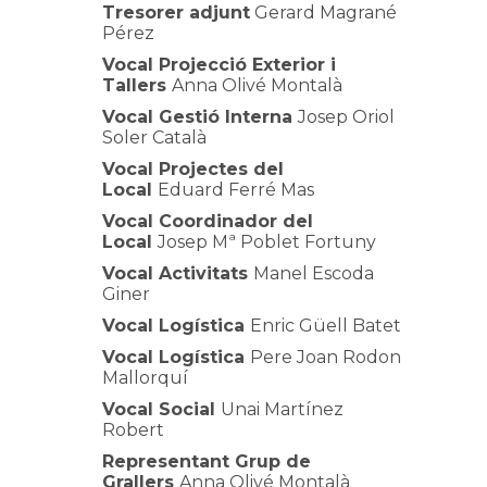
Tresorer adjunt
Gerard Magrané
Pérez
Vocal Projecció Exterior i
Tallers
Anna Olivé Montalà
Vocal Gestió Interna
Josep Oriol
Soler Català
Vocal Projectes del
Local
Eduard Ferré Mas
Vocal Coordinador del
Local
Josep Mª Poblet Fortuny
Vocal Activitats
Manel Escoda
Giner
Vocal Logística
Enric Güell Batet
Vocal Logística
Pere Joan Rodon
Mallorquí
Vocal Social
Unai Martínez
Robert
Representant Grup de
Grallers
Anna Olivé Montalà