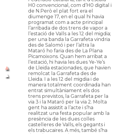
H0 convencional, com d’H0 digital i
de N.Però el plat fort era el
diumenge 17, en el qual hi havia
programat com a acte principal
l’arribada de dos trens de vapor a
l’estació de Valls a les 12 del migdia;
per una banda la Garrafeta vindria
des de Salomó i per l’altra la
Mataró ho faria des de La Plana
Picamoixons. Quan hem arribat a
l’estació, hi havia les dues Ye-Ye’s
de Lleida estacionades, que havien
remolcat la Garrafeta des de
Lleida. I a les 12 del migdia i de
manera totalment coordinada han
entrat simultàniament els dos
trens previstos, la Garrafeta per la
via 3 i la Mataró per la via 2. Molta
gent ha assistit a l’acte i s’ha
realitzat una festa popular amb la
presència de les dues colles
castelleres de Valls, els gegants i
els trabucaires. A més, també s’ha