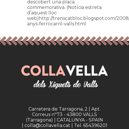
descobert una placa
commemorativa. (Notícia estreta
d’aquest lloc
web)http://trenscatbloc.blogspot.com/2008
anys-ferrocarril-valls.html
Carretera de Tarragona, 2 | Apt.
Correus nº73 - 43800 VALLS
(Tarragona) | CATALUNYA - SPAIN
| colla@collavella.cat | Tel. 654396201