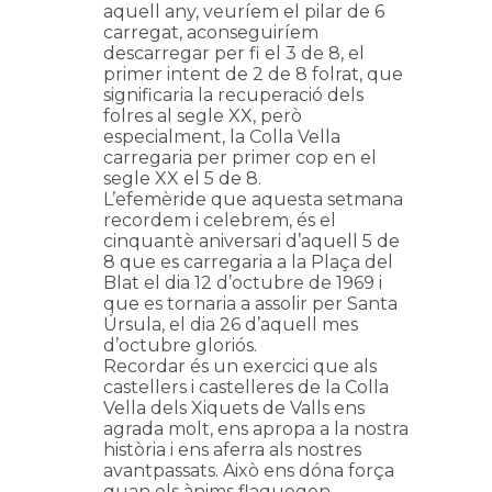
aquell any, veuríem el pilar de 6
carregat, aconseguiríem
descarregar per fi el 3 de 8, el
primer intent de 2 de 8 folrat, que
significaria la recuperació dels
folres al segle XX, però
especialment, la Colla Vella
carregaria per primer cop en el
segle XX el 5 de 8.
L’efemèride que aquesta setmana
recordem i celebrem, és el
cinquantè aniversari d’aquell 5 de
8 que es carregaria a la
Plaça
del
Blat el dia 12 d’octubre de 1969 i
que es tornaria a assolir per Santa
Úrsula, el dia 26 d’aquell mes
d’octubre gloriós.
Recordar és un exercici que als
castellers i castelleres de la Colla
Vella dels Xiquets de Valls ens
agrada molt, ens apropa a la nostra
història i ens aferra als nostres
avantpassats. Això ens dóna força
quan els ànims flaquegen,