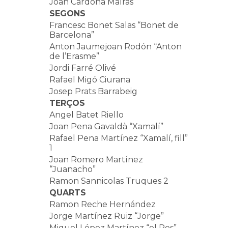
Joan Cardona Malràs
SEGONS
Francesc Bonet Salas “Bonet de
Barcelona”
Anton Jaumejoan Rodón “Anton
de l’Erasme”
Jordi Farré Olivé
Rafael Migó Ciurana
Josep Prats Barrabeig
TERÇOS
Angel Batet Riello
Joan Pena Gavaldà “Xamalí”
Rafael Pena Martínez “Xamalí, fill”
1
Joan Romero Martínez
“Juanacho”
Ramon Sannicolas Truques 2
QUARTS
Ramon Reche Hernández
Jorge Martínez Ruiz “Jorge”
Miquel López Martínez “el Ros”