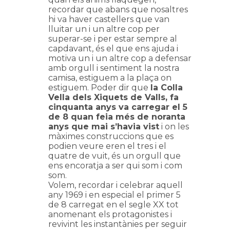
recordar que abans que
nosaltres
hi va
haver castellers que van
lluitar un i un altre cop per
superar-se i per estar sempre al
capdavant, és el que ens ajuda i
motiva un i un altre cop a defensar
amb orgull i sentiment la nostra
camisa, estiguem a la plaça on
estiguem. Poder dir que
la Colla
Vella dels Xiquets de Valls, fa
cinquanta anys va carregar el 5
de 8 quan feia més de noranta
anys que mai s’havia vist
i on les
màximes construccions que es
podien veure eren el tres i el
quatre de vuit, és un orgull que
ens encoratja a ser qui som i com
som.
Volem, recordar i celebrar aquell
any 1969 i en especial el primer 5
de 8 carregat en el segle XX tot
anomenant els protagonistes i
revivint les instantànies per seguir