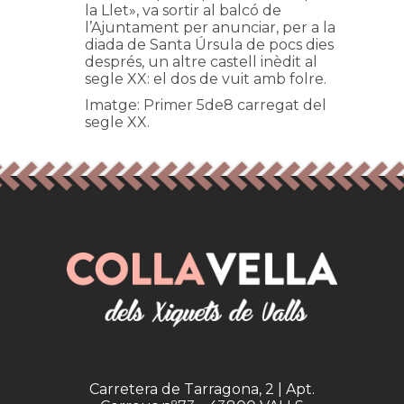
la Llet», va sortir al balcó de
l’Ajuntament per anunciar, per a la
diada de Santa Úrsula de pocs dies
després, un altre castell inèdit al
segle XX: el dos de vuit amb folre.
Imatge: Primer 5de8 carregat del
segle XX.
Carretera de Tarragona, 2 | Apt.