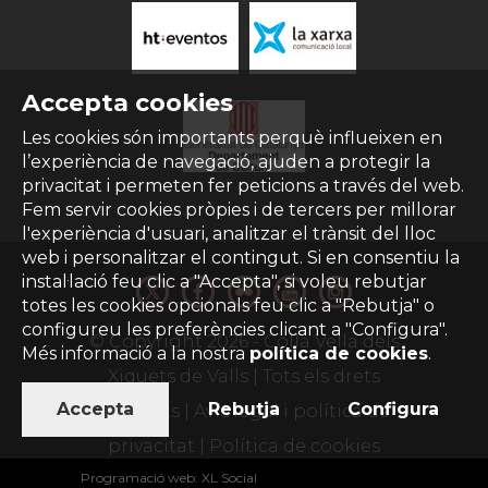
Accepta cookies
Les cookies són importants perquè influeixen en
l’experiència de navegació, ajuden a protegir la
privacitat i permeten fer peticions a través del web.
Fem servir cookies pròpies i de tercers per millorar
l'experiència d'usuari, analitzar el trànsit del lloc
web i personalitzar el contingut. Si en consentiu la
instal·lació feu clic a "Accepta", si voleu rebutjar
totes les cookies opcionals feu clic a "Rebutja" o
configureu les preferències clicant a "Configura".
© Copyright
2026
- Colla Vella dels
Més informació a la nostra
política de cookies
.
Xiquets de Valls | Tots els drets
Accepta
Rebutja
Configura
reservats |
Avís legal i política de
privacitat
|
Política de cookies
Programació web
:
XL Social