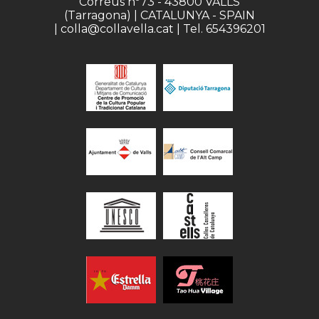
Correus nº73 - 43800 VALLS
(Tarragona) | CATALUNYA - SPAIN
| colla@collavella.cat | Tel. 654396201