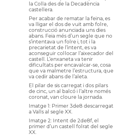
la Colla des de la Decadència
castellera.
Per acabar de rematar la feina, es
va lligar el dos de vuit amb folre,
construcció anunciada uns dies
abans. Feia més d’un segle que no
s’intentava un folre i, tot i la
precarietat de l’intent, es va
aconseguir col·locar l’aixecador del
castell. L’enxaneta va tenir
dificultats per encavalcar-se, cosa
que va malmetre l’estructura, que
va cedir abans de l’aleta.
El pilar de sis carregat i dos pilars
de cinc, un al balcó i l’altre només
coronat, van cloure la jornada.
Imatge 1: Primer 3de8 descarregat
a Valls al segle XX.
Imatge 2: Intent de 2de8f, el
primer d’un castell folrat del segle
XX.