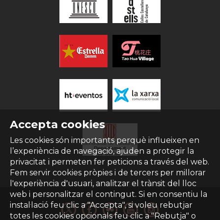
Accepta cookies
Les cookies són importants perquè influeixen en
l’experiència de navegació, ajuden a protegir la
privacitat i permeten fer peticions a través del web.
Fem servir cookies pròpies i de tercers per millorar
l'experiència d'usuari, analitzar el trànsit del lloc
web i personalitzar el contingut. Si en consentiu la
instal·lació feu clic a "Accepta", si voleu rebutjar
totes les cookies opcionals feu clic a "Rebutja" o