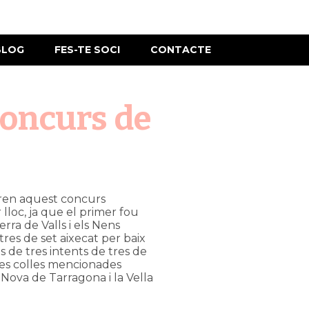
BLOG
FES-TE SOCI
CONTACTE
Concurs de
aren aquest concurs
r lloc, ja que el primer fou
rra de Valls i els Nens
 tres de set aixecat per baix
s de tres intents de tres de
 tres colles mencionades
Nova de Tarragona i la Vella