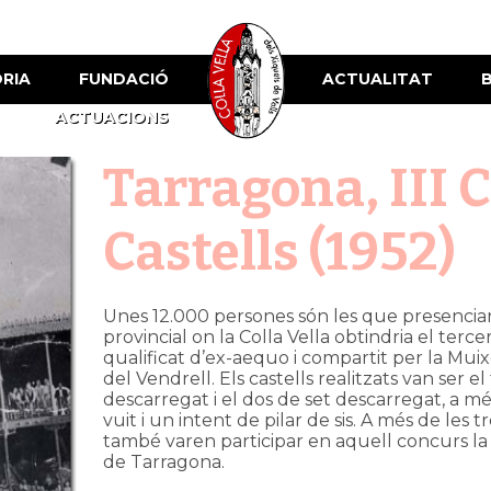
ÒRIA
FUNDACIÓ
ACTUALITAT
ACTUACIONS
Tarragona, III 
Castells (1952)
Unes 12.000 persones són les que presenci
provincial on la Colla Vella obtindria el terce
qualificat d’ex-aequo i compartit per la Muixe
del Vendrell. Els castells realitzats van ser el
descarregat i el dos de set descarregat, a mé
vuit i un intent de pilar de sis. A més de les
també varen participar en aquell concurs la 
de Tarragona.