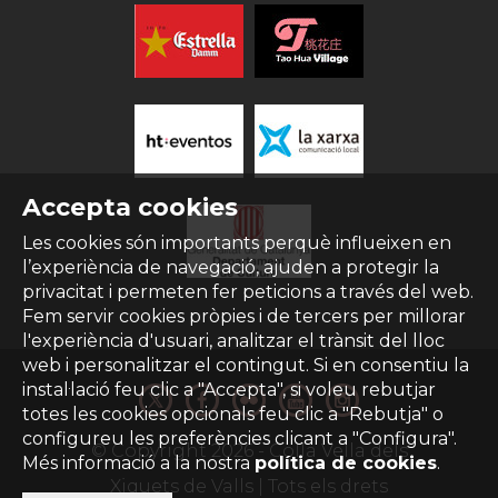
Accepta cookies
Les cookies són importants perquè influeixen en
l’experiència de navegació, ajuden a protegir la
privacitat i permeten fer peticions a través del web.
Fem servir cookies pròpies i de tercers per millorar
l'experiència d'usuari, analitzar el trànsit del lloc
web i personalitzar el contingut. Si en consentiu la
instal·lació feu clic a "Accepta", si voleu rebutjar
totes les cookies opcionals feu clic a "Rebutja" o
configureu les preferències clicant a "Configura".
© Copyright
2026
- Colla Vella dels
Més informació a la nostra
política de cookies
.
Xiquets de Valls | Tots els drets