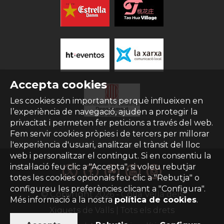
Accepta cookies
Les cookies són importants perquè influeixen en
l’experiència de navegació, ajuden a protegir la
privacitat i permeten fer peticions a través del web.
Fem servir cookies pròpies i de tercers per millorar
l'experiència d'usuari, analitzar el trànsit del lloc
web i personalitzar el contingut. Si en consentiu la
instal·lació feu clic a "Accepta", si voleu rebutjar
totes les cookies opcionals feu clic a "Rebutja" o
configureu les preferències clicant a "Configura".
© Copyright
2026
- Colla Vella dels
Més informació a la nostra
política de cookies
.
Xiquets de Valls | Tots els drets