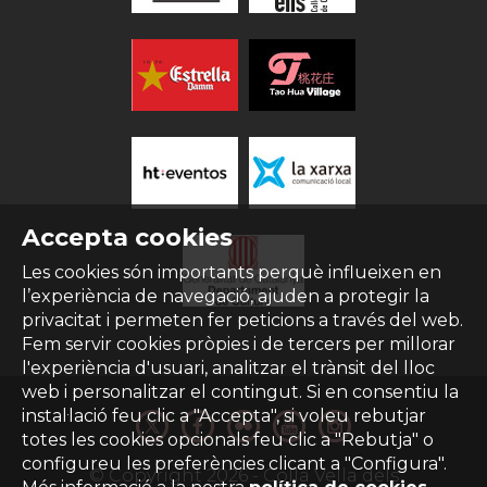
Accepta cookies
Les cookies són importants perquè influeixen en
l’experiència de navegació, ajuden a protegir la
privacitat i permeten fer peticions a través del web.
Fem servir cookies pròpies i de tercers per millorar
l'experiència d'usuari, analitzar el trànsit del lloc
web i personalitzar el contingut. Si en consentiu la
instal·lació feu clic a "Accepta", si voleu rebutjar
totes les cookies opcionals feu clic a "Rebutja" o
configureu les preferències clicant a "Configura".
© Copyright
2026
- Colla Vella dels