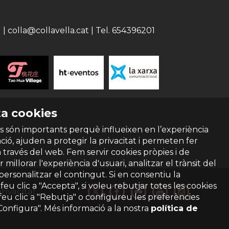
 colla@collavella.cat | Tel. 654396201
a cookies
s són importants perquè influeixen en l’experiència
ió, ajuden a protegir la privacitat i permeten fer
a través del web. Fem servir cookies pròpies i de
 millorar l'experiència d'usuari, analitzar el trànsit del
 personalitzar el contingut. Si en consentiu la
ó feu clic a "Accepta", si voleu rebutjar totes les cookies
privacitat
feu clic a "Rebutja" o configureu les preferències
"Configura". Més informació a la nostra
política de