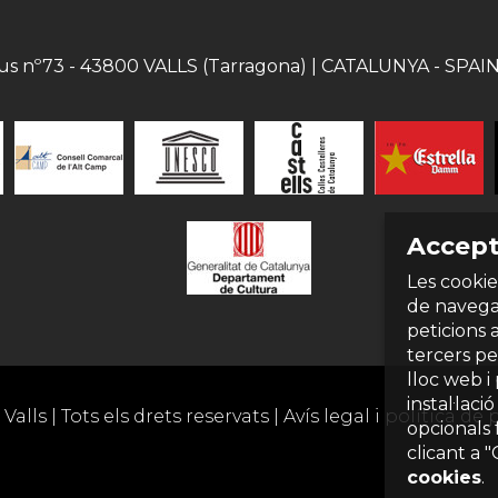
eus nº73 - 43800 VALLS (Tarragona) | CATALUNYA - SPAIN |
Accept
Les cookie
de navegac
peticions 
tercers per
lloc web i
instal·laci
Valls | Tots els drets reservats |
Avís legal i política de 
opcionals 
clicant a 
cookies
.