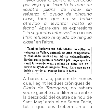
“
llevándose la palma la conocida
por vieja que levantó la torre de
«cuatre pilans de nou» sin
refuerzo ni ayuda de ninguna
clase, torre que no se había
atrevido á levantar hasta la
fecha
”. Apareixen les expressions
“
sin segundos refuerzos
” en un cas
i “
sin refuerzo ni ayuda de ningua
clase
” en l’altre.
A hores d´ara, podem dir només
que, llegint les dues cròniques del
Diario de Tarragona
, no sabem
veure gairebé cap diferencia entre
la descripció del quatre de nou de
Sant Magí amb el de Santa Tecla,
tot i que ens trobem amb la