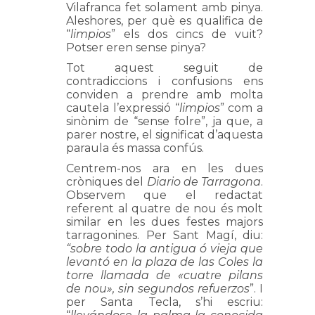
Vilafranca fet solament amb pinya.
Aleshores, per què es qualifica de
“
limpios
” els dos cincs de vuit?
Potser eren sense pinya?
Tot aquest seguit de
contradiccions i confusions ens
conviden a prendre amb molta
cautela l’expressió “
limpios
” com a
sinònim de “sense folre”, ja que, a
parer nostre, el significat d’aquesta
paraula és massa confús.
Centrem-nos ara en les dues
cròniques del
Diario de Tarragona
.
Observem que el redactat
referent al quatre de nou és molt
similar en les dues festes majors
tarragonines. Per Sant Magí, diu:
“sobre todo la antigua ó vieja que
levantó en la plaza de las Coles la
torre llamada de «cuatre pilans
de nou», sin segundos refuerzos
”. I
per Santa Tecla, s’hi escriu: