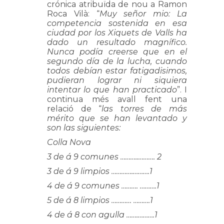
crónica atribuïda de nou a Ramon
Roca Vilà: “
Muy señor mio: La
competencia sostenida en esa
ciudad por los Xiquets de Valls ha
dado un resultado magnífico.
Nunca podía creerse que en el
segundo día de la lucha, cuando
todos debían estar fatigadisimos,
pudieran lograr ni siquiera
intentar lo que han practicado
”. I
continua més avall fent una
relació de “
las torres de más
mérito que se han levantado y
son las siguientes:
Colla Nova
3 de á 9 comunes ………..………. 2
3 de á 9 limpios ………….……….1
4 de á 9 comunes ………. ……….1
5 de á 8 limpios ………… ……….1
4 de á 8 con agulla …….……….1