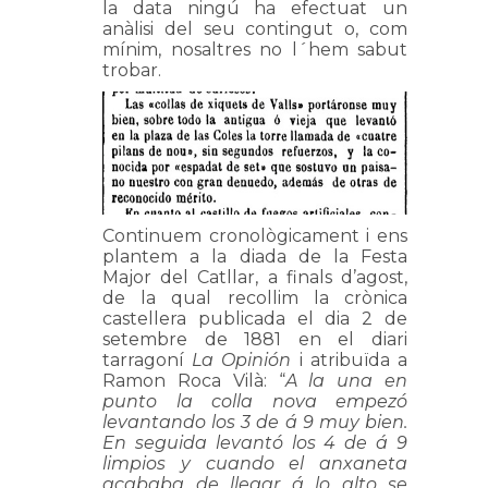
la data ningú ha efectuat un
anàlisi del seu contingut o, com
mínim, nosaltres no l´hem sabut
trobar.
Continuem cronològicament i ens
plantem a la diada de la Festa
Major del Catllar, a finals d’agost,
de la qual recollim la crònica
castellera publicada el dia 2 de
setembre de 1881 en el diari
tarragoní
La Opinión
i atribuïda a
Ramon Roca Vilà: “
A la una en
punto la colla nova empezó
levantando los 3 de á 9 muy bien.
En seguida levantó los 4 de á 9
limpios y cuando el anxaneta
acababa de llegar á lo alto se