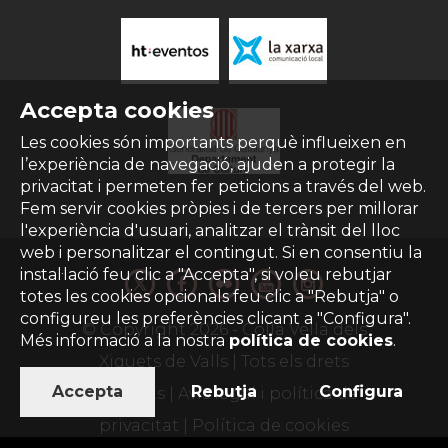
Accepta cookies
Les cookies són importants perquè influeixen en
l’experiència de navegació, ajuden a protegir la
privacitat i permeten fer peticions a través del web.
Fem servir cookies pròpies i de tercers per millorar
l'experiència d'usuari, analitzar el trànsit del lloc
web i personalitzar el contingut. Si en consentiu la
instal·lació feu clic a "Accepta", si voleu rebutjar
totes les cookies opcionals feu clic a "Rebutja" o
configureu les preferències clicant a "Configura".
© Copyright
2026
- Colla Vella dels
Més informació a la nostra
política de cookies
.
Xiquets de Valls | Tots els drets
Accepta
Rebutja
Configura
reservats |
Avís legal i política de
privacitat
|
Política de cookies