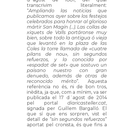
transcrivim literalment:
“
Ampliando las noticias que
publicamos ayer sobre los festejos
celebrados para honrar al glorioso
mártir San Magín (…). Las collas de
xiquets de Valls portáronse muy
bien, sobre todo la antigua ó vieja
que levantó en la plaza de las
Coles la torre llamada de «cuatre
pilans de nou», sin segundos
refuerzos, y la conocida por
«espadat de set» que sostuvo un
paisano nuestro con gran
denuedo, además de otras de
reconocido mérito
”
.
Aquesta
referència no és, ni de bon tros,
inèdita, ja que, com a mínim, va ser
publicada el 17 d´agost de 2014
pel portal
diaricasteller.cat
,
signada per Guillem Bargalló. El
que sí que ens sorpren, vist el
detall de “
sin segundos refuerzos
”
aportat pel cronista, és que fins a