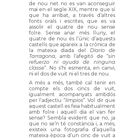
de nou net no es van aconseguir
mai en el segle XIX, mentre que sí
que ha arribat, a través d’altres
fonts orals i escrites, que es va
assolir el quatre de nou sense
folre. Sense anar més lluny, el
quatre de nou és l’únic d’aquests
castells que apareix a la crònica de
la mateixa diada del
Diario de
Tarragona
, amb l’afegitó de “
sin
refuerzo ni ayuda de ninguna
classe
”. No s’hi esmenta, en canvi,
ni el dos de vuit ni el tres de nou.
A més a més, també cal tenir en
compte els dos cincs de vuit,
igualment acompanyats ambdós
per l’adjectiu “
limpios
”. Vol dir que
aquest castell es feia habitualment
amb folre i aquell dia el van fer
sense? Sembla evident que no, ja
que no se’n té constància i, a més,
existeix una fotografia d’aquella
mateixa època d’un cinc de vuit a