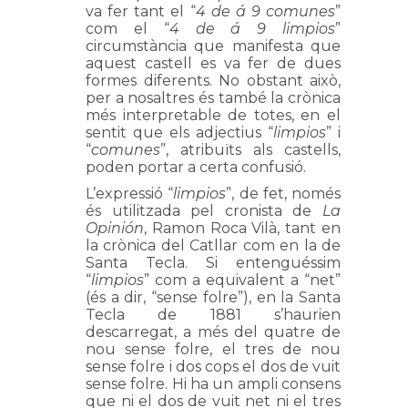
va fer tant el “
4 de á 9 comunes
”
com el “
4 de á 9 limpios
”
circumstància que manifesta que
aquest castell es va fer de dues
formes diferents. No obstant això,
per a nosaltres és també la crònica
més interpretable de totes, en el
sentit que els adjectius “
limpios
” i
“
comunes
”, atribuïts als castells,
poden portar a certa confusió.
L’expressió “
limpios
”, de fet, només
és utilitzada pel cronista de
La
Opinión
, Ramon Roca Vilà, tant en
la crònica del Catllar com en la de
Santa Tecla. Si entenguéssim
“
limpios
” com a equivalent a “net”
(és a dir, “sense folre”), en la Santa
Tecla de 1881 s’haurien
descarregat, a més del quatre de
nou sense folre, el tres de nou
sense folre i dos cops el dos de vuit
sense folre. Hi ha un ampli consens
que ni el dos de vuit net ni el tres