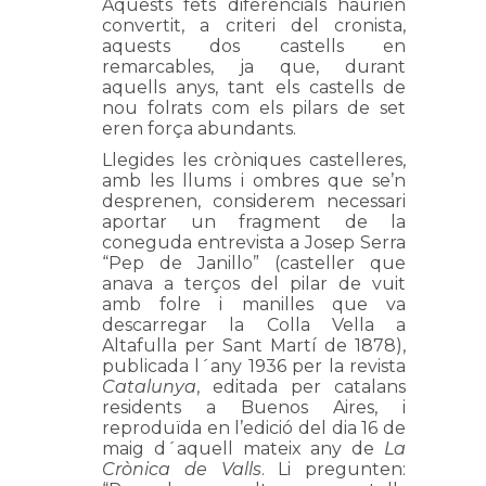
Aquests fets diferencials haurien
convertit, a criteri del cronista,
aquests dos castells en
remarcables, ja que, durant
aquells anys, tant els castells de
nou folrats com els pilars de set
eren força abundants.
Llegides les cròniques castelleres,
amb les llums i ombres que se’n
desprenen, considerem necessari
aportar un fragment de la
coneguda entrevista a Josep Serra
“Pep de Janillo” (casteller que
anava a terços del pilar de vuit
amb folre i manilles que va
descarregar la Colla Vella a
Altafulla per Sant Martí de 1878),
publicada l´any 1936 per la revista
Catalunya
, editada per catalans
residents a Buenos Aires, i
reproduïda en l’edició del dia 16 de
maig d´aquell mateix any de
La
Crònica de Valls
. Li pregunten: