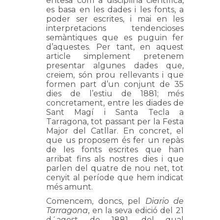
entesa com a disciplina científica,
es basa en les dades i les fonts, a
poder ser escrites, i mai en les
interpretacions tendencioses
semàntiques que es puguin fer
d’aquestes. Per tant, en aquest
article simplement pretenem
presentar algunes dades que,
creiem, són prou rellevants i que
formen part d’un conjunt de 35
dies de l’estiu de 1881; més
concretament, entre les diades de
Sant Magí i Santa Tecla a
Tarragona, tot passant per la Festa
Major del Catllar. En concret, el
que us proposem és fer un repàs
de les fonts escrites que han
arribat fins als nostres dies i que
parlen del quatre de nou net, tot
cenyit al període que hem indicat
més amunt.
Comencem, doncs, pel
Diario de
Tarragona
, en la seva edició del 21
d´agost de 1881, del qual