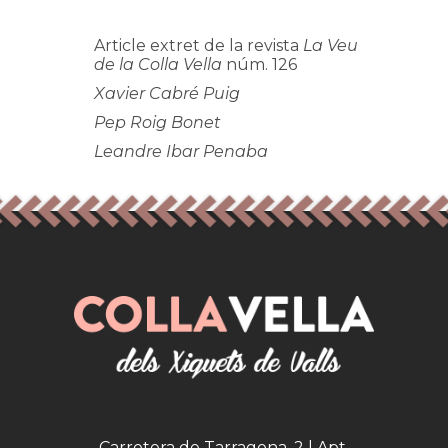
Article extret de la revista
La Veu
de la Colla Vella
núm. 126
Xavier Cabré Puig
Pep Roig Bonet
Leandre Ibar Penaba
Carretera de Tarragona, 2 | Apt.