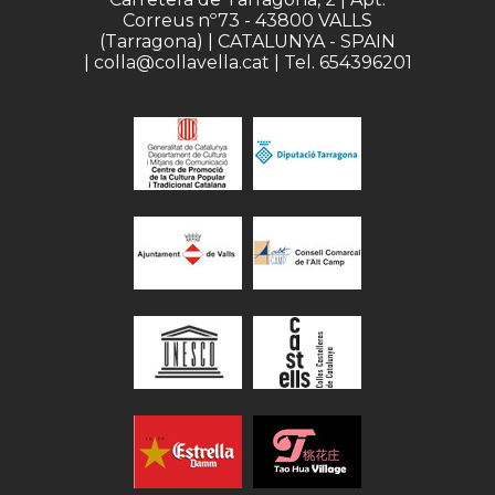
Correus nº73 - 43800 VALLS
(Tarragona) | CATALUNYA - SPAIN
| colla@collavella.cat | Tel. 654396201